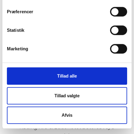
Præferencer
Statistik
Marketing
Tillad alle
Tillad valgte
Kontakt
Afvis
Rødvig Kro & Badehotel Østersøvej 8