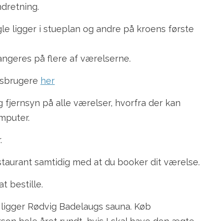
ndretning.
le ligger i stueplan og andre på kroens første
angeres på flere af værelserne.
lsbrugere
her
g fjernsyn på alle værelser, hvorfra der kan
mputer.
.
estaurant samtidig med at du booker dit værelse.
at bestille.
ligger Rødvig Badelaugs sauna. Køb