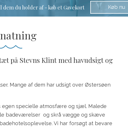
Køb nu
 dem du holder af - køb et Gavekort
natning
tæt på Stevns Klint med havudsigt og
lser. Mange af dem har udsigt over Østersøen
res egen specielle atmosfære og sjæl. Malede
nale badeværelser og skrå vægge og skæve
 badehotelsoplevelse. Vi har forsøgt at bevare