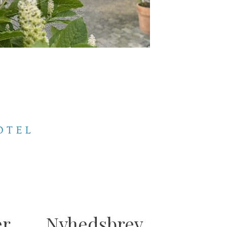
er
Nyhedsbrev