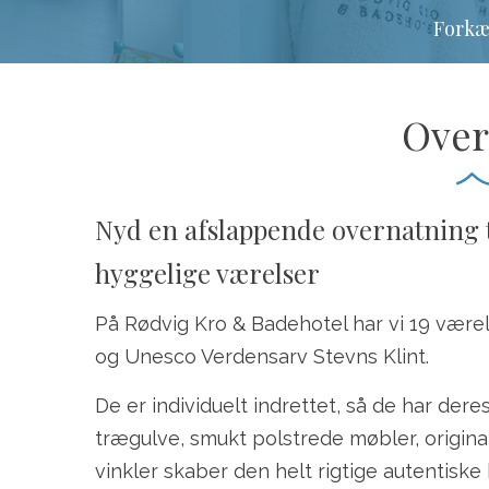
Forkæl
Over
Nyd en afslappende overnatning 
hyggelige værelser
På Rødvig Kro & Badehotel har vi 19 være
og Unesco Verdensarv Stevns Klint.
De er individuelt indrettet, så de har de
trægulve, smukt polstrede møbler, origi
vinkler skaber den helt rigtige autentiske