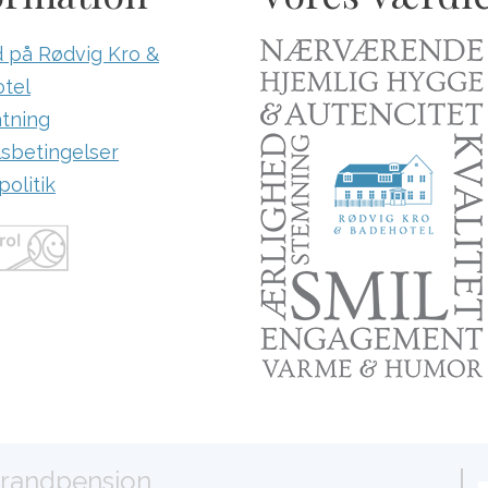
 på Rødvig Kro &
tel
tning
sbetingelser
olitik
trandpension