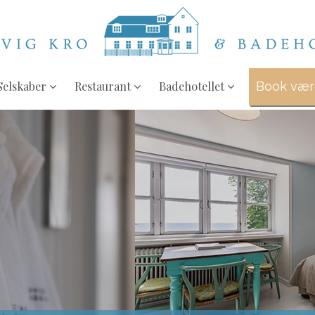
Selskaber
Restaurant
Badehotellet
Book være