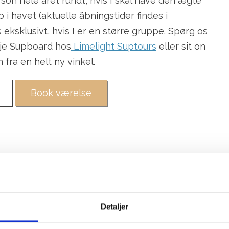
erson hele året rundt, hvis I skal have den ægte
 havet (aktuelle åbningstider findes i
eksklusivt, hvis I er en større gruppe. Spørg os
eje Supboard hos
Limelight Suptours
eller sit on
 fra en helt ny vinkel.
Book værelse
Galleri
Detaljer