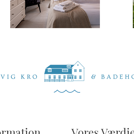
ormation
Vores Værdi