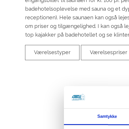
engangsbillet til saunaen for kr. 100 pr. p
badehotelsoplevelse med sauna og et dyp i
receptionen). Hele saunaen kan også lejes 
om priser og tilgængelighed. I kan også l
top kajakker på badehotellet og se klinten
Værelsestyper
Værelsespriser
Samtykke