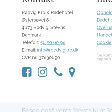
Rødvig Kro & Badehotel
Ophold
Østersøvej 8
Badeho
4673 Rødvig, Stevns
Overna
Danmark
Handel
Telefon:
56 50 60 98
Cookiep
E-mail:
info@roedvigkro.dk
CVR nr.: 37830690
Besøg også vores Stevns Klint S