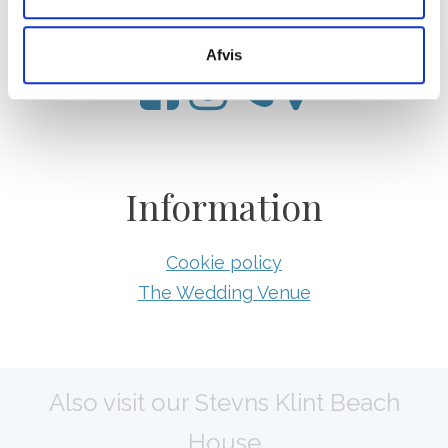
E-mail:
info@roedvigkro.dk
VAT Number: 37830690
Afvis
Information
Cookie policy
The Wedding Venue
Also visit our Stevns Klint Beach
House