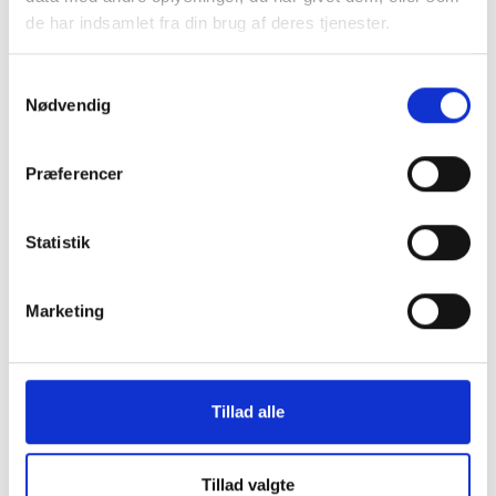
de har indsamlet fra din brug af deres tjenester.
Samtykkevalg
Nødvendig
Præferencer
Statistik
Contact
Marketing
Rødvig Inn & Seaside Hotel
Østersøvej 8
DK-4673 Rødvig, Stevns
Tillad alle
Denmark
Phone:
+45 56 50 60 98
Tillad valgte